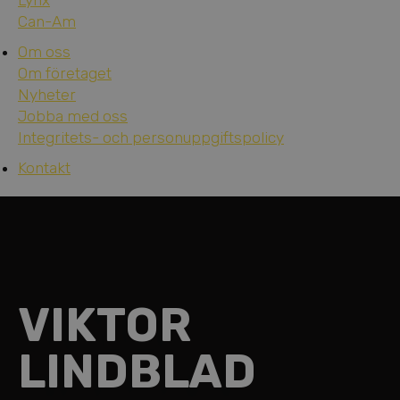
Lynx
Can-Am
Om oss
Om företaget
Nyheter
Jobba med oss
Integritets- och personuppgiftspolicy
Kontakt
VIKTOR
LINDBLAD