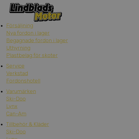
Försäljning
Nya fordon i lager
Begagnade fordon i lager
Uthyrning
Plastbelag för skoter
Service
Verkstad
Fordonshotell
Varumärken
Ski-Doo
Lynx
Can-Am
Tillbehör & Kläder
Ski-Doo