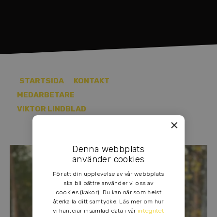
STARTSIDA
KONTAKT
MEDARBETARE
VIKTOR LINDBLAD
×
Denna webbplats
använder cookies
För att din upplevelse av vår webbplats
ska bli bättre använder vi oss av
cookies (kakor). Du kan när som helst
återkalla ditt samtycke. Läs mer om hur
vi hanterar insamlad data i vår
integritet