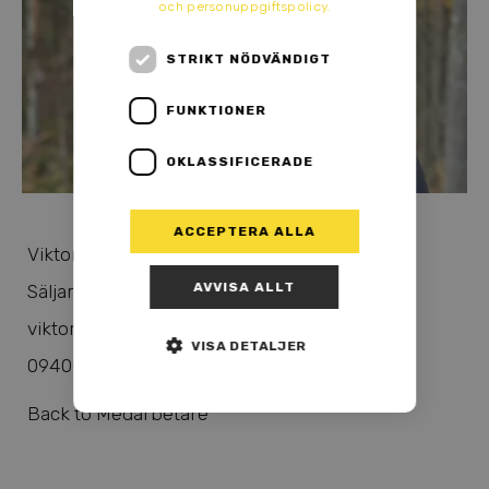
och personuppgiftspolicy.
STRIKT NÖDVÄNDIGT
FUNKTIONER
OKLASSIFICERADE
ACCEPTERA ALLA
Viktor Lindblad
AVVISA ALLT
Säljare
viktor@lindbladsmotor.com
VISA DETALJER
0940-108 15
Back to Medarbetare