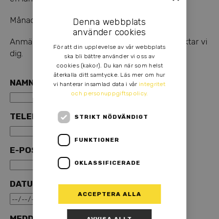
Månadskostnad: 495 kr.
Denna webbplats
använder cookies
Anmäl intresse via formuläret nedan så kontaktar vi
För att din upplevelse av vår webbplats
dig.
ska bli bättre använder vi oss av
cookies (kakor). Du kan när som helst
återkalla ditt samtycke. Läs mer om hur
NAMN
*
vi hanterar insamlad data i vår
integritet
och personuppgiftspolicy.
TELEFONNUMMER
*
STRIKT NÖDVÄNDIGT
FUNKTIONER
E-POSTADRESS
*
OKLASSIFICERADE
DATUM FÖR ÖNSKAD INLÄMNING
ACCEPTERA ALLA
MEDDELANDE TILL VERKSTAD
AVVISA ALLT