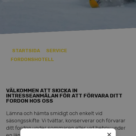
STARTSIDA
SERVICE
FORDONSHOTELL
VÄLKOMMEN ATT SKICKA IN
INTRESSEANMÄLAN FÖR ATT FÖRVARA DITT
FORDON HOS OSS
Lämna och hämta smidigt och enkelt vid
säsongsskifte. Vi tvättar, konserverar och förvarar
ditt fordon under sommaren eller vid behov under
×
en längre period.