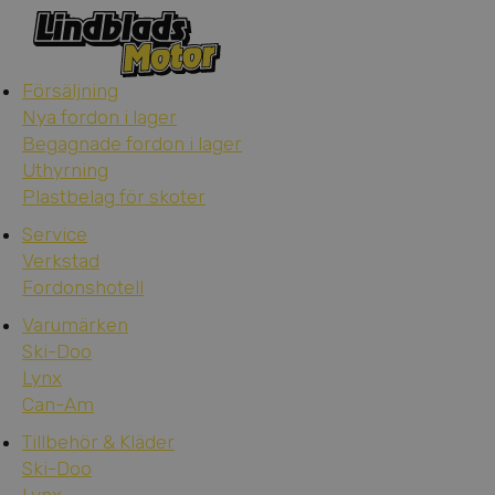
Försäljning
Nya fordon i lager
Begagnade fordon i lager
Uthyrning
Plastbelag för skoter
Service
Verkstad
Fordonshotell
Varumärken
Ski-Doo
Lynx
Can-Am
Tillbehör & Kläder
Ski-Doo