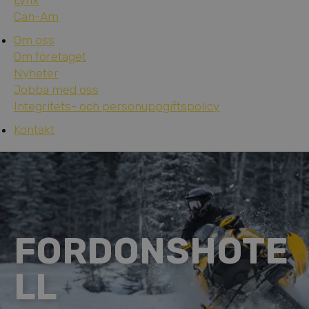
Lynx
Can-Am
Om oss
Om företaget
Nyheter
Jobba med oss
Integritets- och personuppgiftspolicy
Kontakt
FORDONSHOTE
LL